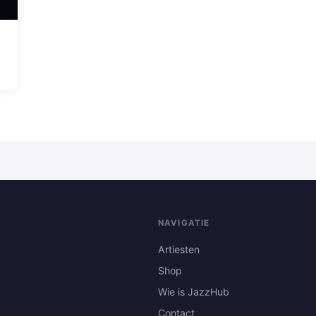
NAVIGATIE
Artiesten
Shop
Wie is JazzHub
Contact