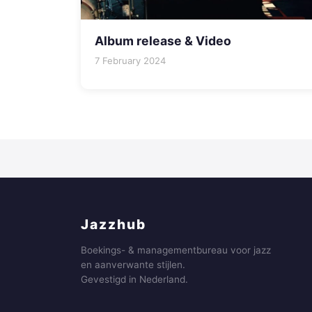
Album release & Video
7 February 2024
Jazzhub
Boekings- & managementbureau voor jazz
en aanverwante stijlen.
Gevestigd in Nederland.