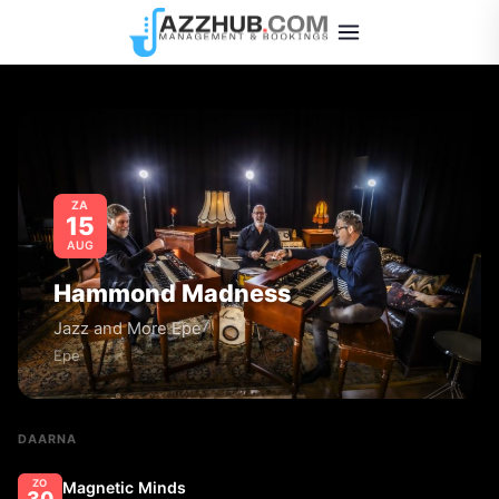
ZA
15
AUG
Hammond Madness
Jazz and More Epe
Epe
DAARNA
ZO
Magnetic Minds
30