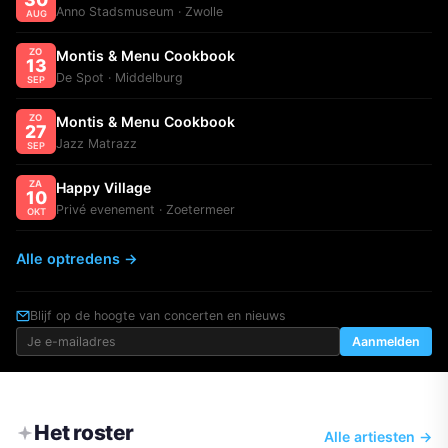
Anno Stadsmuseum · Zwolle
AUG
ZO
Montis & Menu Cookbook
13
De Spot · Middelburg
SEP
ZO
Montis & Menu Cookbook
27
Jazz Matrazz
SEP
ZA
Happy Village
10
Privé evenement · Zoetermeer
OKT
Alle optredens →
Blijf op de hoogte van concerten en nieuws
Aanmelden
Het roster
Alle artiesten →