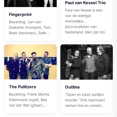
Paul van Kessel Trio
muzikale vrijheid;
muzikale interactie op
Paul van Kessel is een
Fingerprint
het hoogste niveau.
van de weinige
mannelijke
Bezetting: Jan van
jazzvocalisten van
Duikeren (trompet), Tom
Nederland. Met zijn trio
Beek (tenorsax), Salle de
combineert hij klassieke
Jonge (drums), Timothy
jazz met blues en soul —
Banchet (toetsen), Hugo
opgenomen in zijn
den Oudsten
homestudio in
(bas)Volgens de pers
Amsterdam. Meerdere
“Jazzband van de
malen genomineerd voor
toekomst”, “On-
een Radio6 Award.
Nederlands goed” en
over Van Duikeren: “De
meest gevraagde
The Pulitzers
Outline
trompettist van
Nederland: Technisch
Bezetting: Frank Montis
“Open en bloot eerlijke
uitmuntend, beschikt
(Hammond orgel), Bas
muziek.” Drie topmusici
over een
van der Wal (gitaar),
nemen live en zonder
indrukwekkende solo en
Salle de Jonge (drums),
edits een reeks tijdloze
is veelzijdig zonder zijn
Timothy van der Holst)
jazzstukken op.