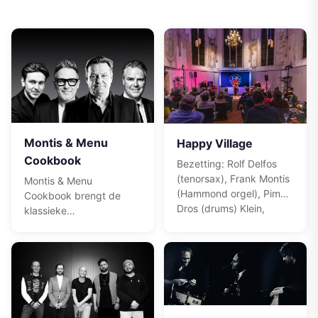
Montis & Menu
Happy Village
Cookbook
Bezetting: Rolf Delfos
(tenorsax), Frank Montis
Montis & Menu
(Hammond orgel), Pim
Cookbook brengt de
Dros (drums) Klein,
klassieke
compact, intiem en
bariton/Hammond-
intens en een groot
combinatie tot leven in
dynamisch bereik door
een modern jasje. Swing,
juist heel zacht te
soul en improvisatie
spelen. Een prachtige
smelten samen tot een
combinatie van
warm en gedreven
transparante songs en
kwartetgeluid.