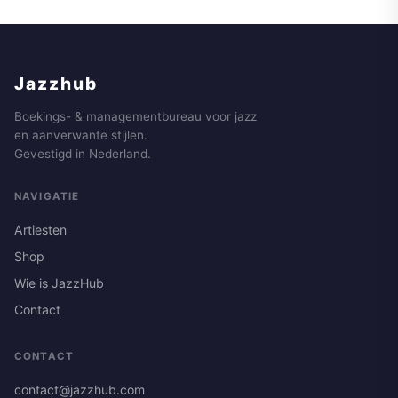
Jazzhub
Boekings- & managementbureau voor jazz
en aanverwante stijlen.
Gevestigd in Nederland.
NAVIGATIE
Artiesten
Shop
Wie is JazzHub
Contact
CONTACT
contact@jazzhub.com