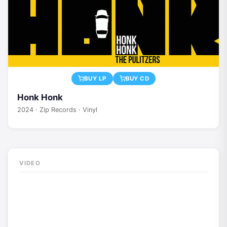
BUY LP
BUY CD
Honk Honk
2024 · Zip Records · Vinyl
VIDEO