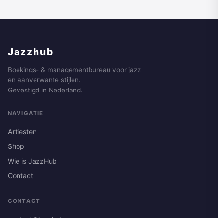
Jazzhub
Boekings- & managementbureau voor jazz
en aanverwante stijlen.
Gevestigd in Nederland.
NAVIGATIE
Artiesten
Shop
Wie is JazzHub
Contact
CONTACT